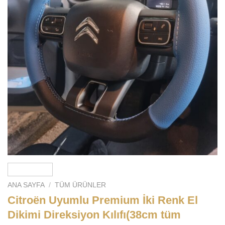
ANA SAYFA
/
TÜM ÜRÜNLER
Citroën Uyumlu Premium İki Renk El
Dikimi Direksiyon Kılıfı(38cm tüm