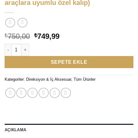
araçlara uyumlu özel kalıp)
Orijinal
Şu
750,00
749,99
₺
₺
fiyat:
andaki
Citroën Uyumlu Premium İki Renk El Dikimi Direksiyon Kılıfı(38c
₺750,00.
fiyat:
₺749,99.
SEPETE EKLE
Kategoriler:
Direksiyon & İç Aksesuar
,
Tüm Ürünler
AÇIKLAMA