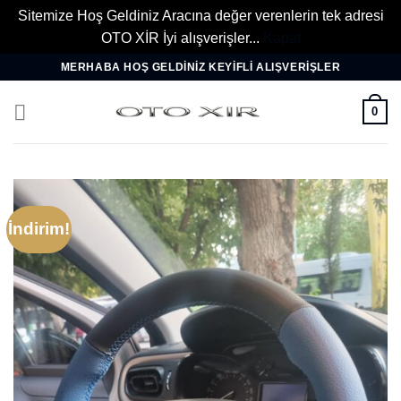
Sitemize Hoş Geldiniz Aracına değer verenlerin tek adresi
OTO XİR İyi alışverişler...
Kapat
İçeriğe
MERHABA HOŞ GELDINIZ KEYIFLI ALIŞVERIŞLER
atla
0
İndirim!