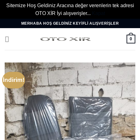
Sitemize Hoş Geldiniz Aracına değer verenlerin tek adresi
OTO XİR İyi alışverişler...
Kapat
İçeriğe
MERHABA HOŞ GELDINIZ KEYIFLI ALIŞVERIŞLER
atla
0
İndirim!