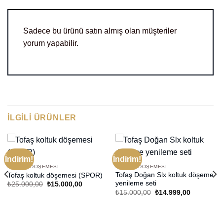
Sadece bu ürünü satın almış olan müşteriler
yorum yapabilir.
İLGILI ÜRÜNLER
İndirim!
İndirim!
KOLTUK DÖŞEMESI
KOLTUK DÖŞEMESI
Tofaş Doğan Slx koltuk döşeme
Tofaş koltuk döşemesi (SPOR)
yenileme seti
Orijinal
Şu
₺
25.000,00
₺
15.000,00
fiyat:
andaki
Orijinal
Şu
₺
15.000,00
₺
14.999,00
₺25.000,00.
fiyat:
fiyat:
andaki
₺15.000,00.
₺15.000,00.
fiyat:
₺14.999,0