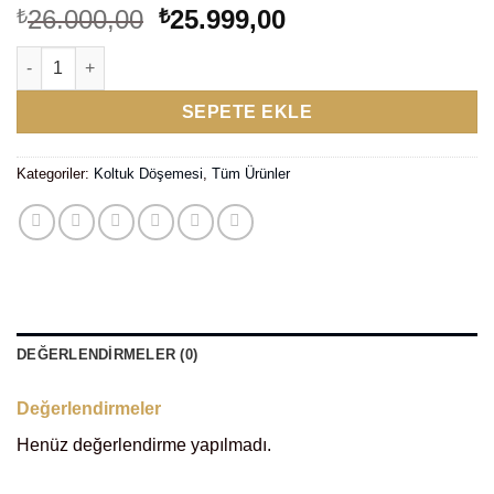
Orijinal
Şu
26.000,00
25.999,00
₺
₺
fiyat:
andaki
Şahin s koltuk takımı adet
₺26.000,00.
fiyat:
₺25.999,00.
SEPETE EKLE
Kategoriler:
Koltuk Döşemesi
,
Tüm Ürünler
DEĞERLENDIRMELER (0)
Değerlendirmeler
Henüz değerlendirme yapılmadı.